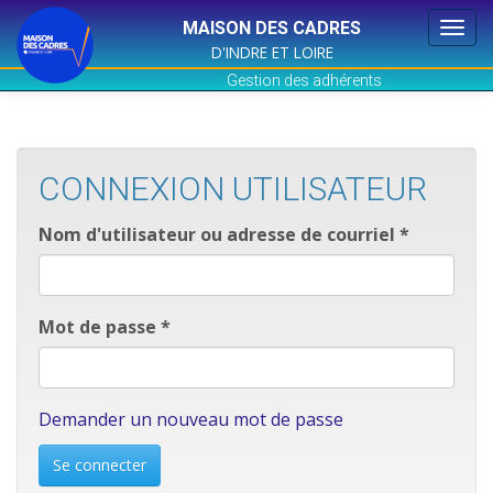
MAISON DES CADRES
Togg
D'INDRE ET LOIRE
navi
Gestion des adhérents
Aller
au
contenu
principal
CONNEXION UTILISATEUR
Nom d'utilisateur ou adresse de courriel
*
Mot de passe
*
Demander un nouveau mot de passe
Se connecter